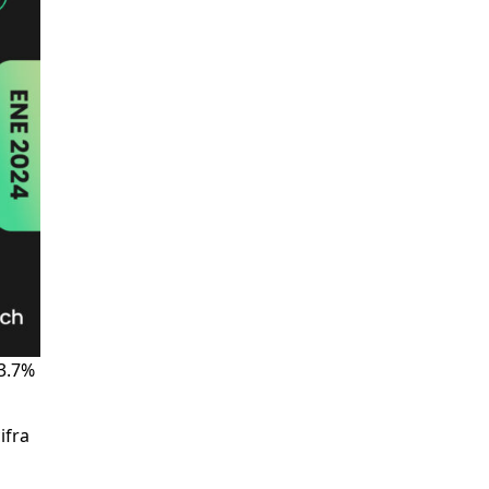
93.7%
ifra