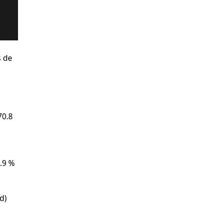
s de
70.8
5.9 %
d)