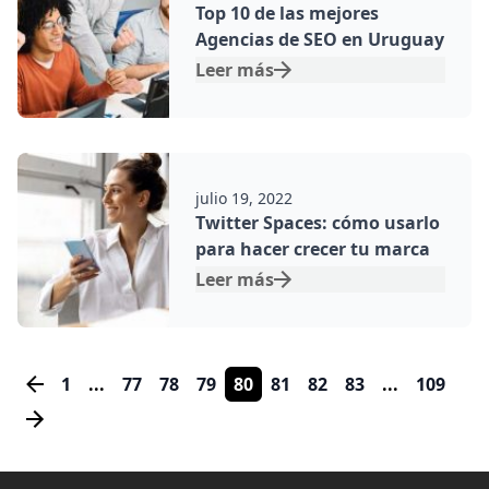
Top 10 de las mejores
Agencias de SEO en Uruguay
Leer más
Por:
julio 19, 2022
Twitter Spaces: cómo usarlo
para hacer crecer tu marca
Leer más
1
77
78
79
80
81
82
83
109