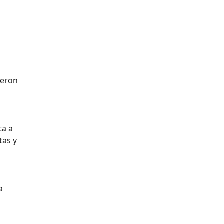
ieron
ta a
tas y
a