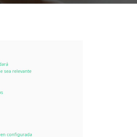
dará
e sea relevante
as
en configurada