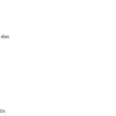
 días
 En