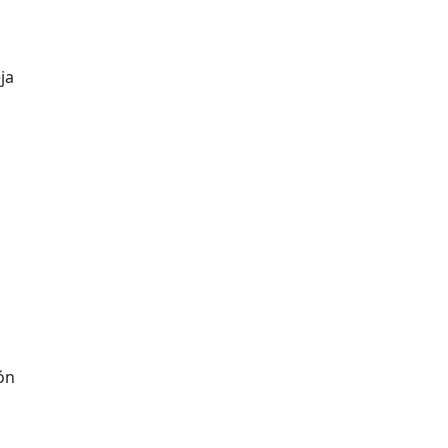
ja
ión