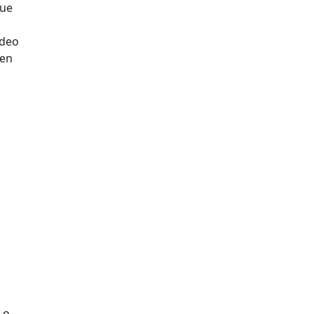
que
ideo
 en
 o