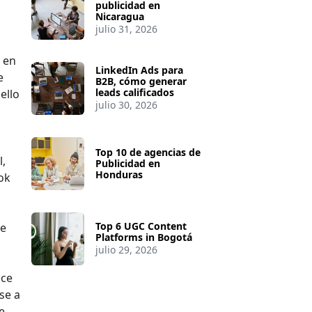
publicidad en
Nicaragua
julio 31, 2026
 en
LinkedIn Ads para
e
B2B, cómo generar
leads calificados
ello
julio 30, 2026
Top 10 de agencias de
l,
Publicidad en
Honduras
ok
Top 6 UGC Content
te
Platforms in Bogotá
julio 29, 2026
nce
se a
e