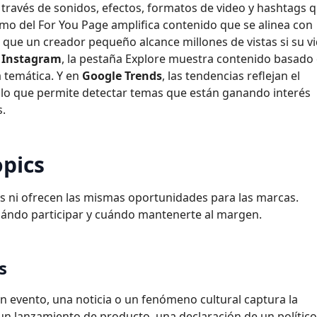
a través de sonidos, efectos, formatos de video y hashtags 
tmo del For You Page amplifica contenido que se alinea con
que un creador pequeño alcance millones de vistas si su v
n
Instagram
, la pestaña Explore muestra contenido basado
 temática. Y en
Google Trends
, las tendencias reflejan el
lo que permite detectar temas que están ganando interés
s.
opics
es ni ofrecen las mismas oportunidades para las marcas.
cuándo participar y cuándo mantenerte al margen.
s
evento, una noticia o un fenómeno cultural captura la
 un lanzamiento de producto, una declaración de un político