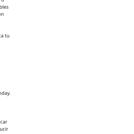
bles
en
ta tu
nday.
icar
ucir