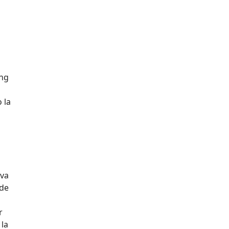
ing
 la
iva
 de
r
 la