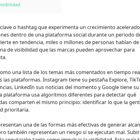
isibilidad
 clave o hashtag que experimenta un crecimiento acelerado
ones dentro de una plataforma social durante un periodo d
ierte en tendencia, miles o millones de personas hablan de 
ana de visibilidad que las marcas pueden aprovechar para
ta.
 como una lista de los temas más comentados en tiempo rea
 las plataformas. Instagram tiene su pestaña Explore, TikT
ncias, LinkedIn sus noticias del momento y Google tiene su
a plataforma usa algoritmos diferentes para detectar qué
as comparten el mismo principio: identificar lo que la gen
d prioritaria.
epresentan una de las formas más efectivas de generar alca
ro también representan un riesgo si se ejecutan mal. Subir
la reputación tanto como impulsar la visibilidad. Esta guía t