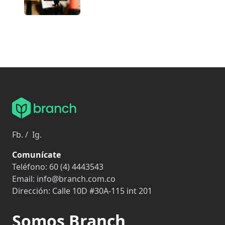
Fb.
/
Ig.
Comunícate
Teléfono:
60 (4) 4443543
Email:
info@branch.com.co
Dirección:
Calle 10D #30A-115 int 201
Somos Branch