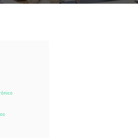
rónico
ios