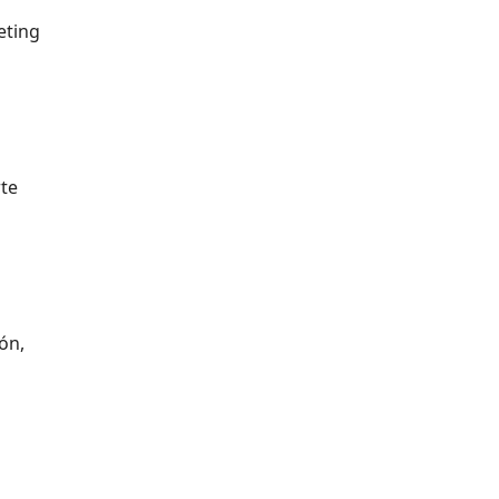
eting
rte
ón,