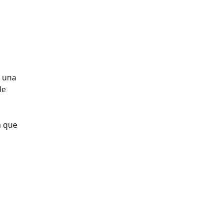
e una
de
a que