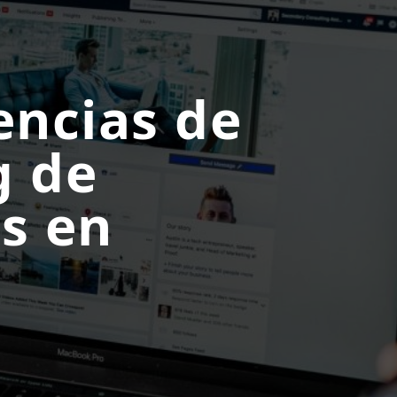
encias de
g de
s en