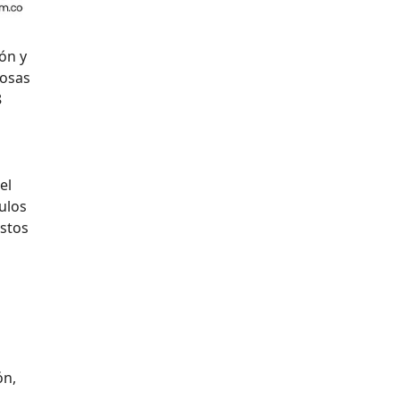
ón y
tosas
8
el
ulos
ustos
ón,