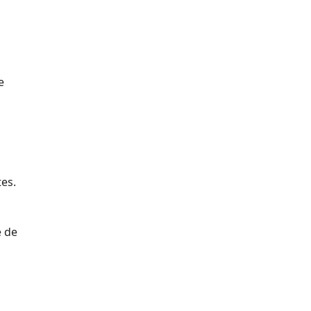
e
es.
e de