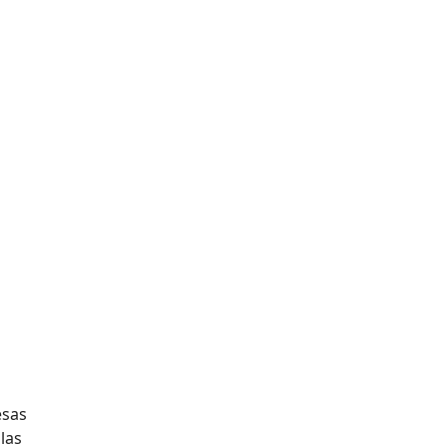
esas
las