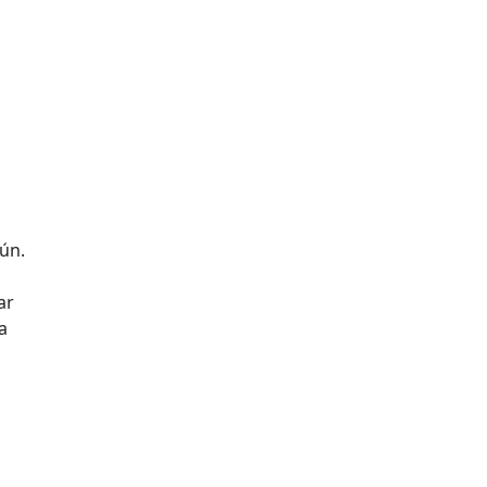
ún.
ar
a