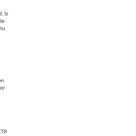
. Si
de
 tu
en
por
 CTR