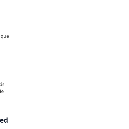
o que
más
de
ted