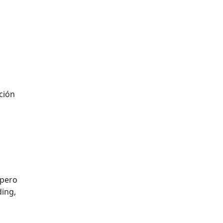
ción
 pero
ding,