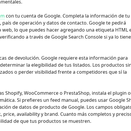
damentales.
om
con tu cuenta de Google. Completa la información de tu
, país de operación y datos de contacto. Google te pedirá
sitio web, lo que puedes hacer agregando una etiqueta HTML 
verificando a través de Google Search Console si ya lo tien
ticas de devolución. Google requiere esta información para
determinar la elegibilidad de tus listados. Los productos si
ados o perder visibilidad frente a competidores que sí la
sas Shopify, WooCommerce o PrestaShop, instala el plugin of
omática. Si prefieres un feed manual, puedes usar Google S
cación de datos de producto de Google. Los campos obligat
ink, price, availability y brand. Cuanto más completos y precis
ilidad de que tus productos se muestren.