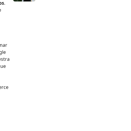
os
.
e
inar
gle
estra
que
erce