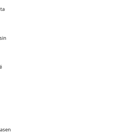
nta
sin
é
rasen