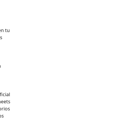
en tu
es
n
icial
heets
orios
os