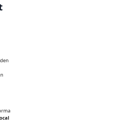
t
eden
on
forma
ocal