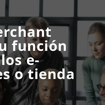
erchant
su función
los e-
s o tienda