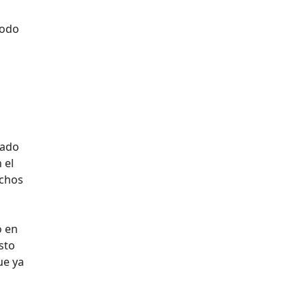
todo
cado
 el
uchos
o en
sto
ue ya
g