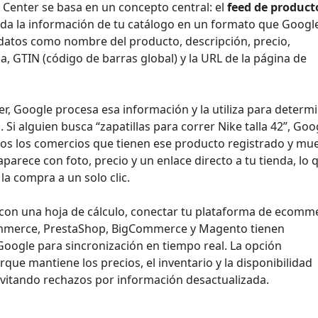
Center se basa en un concepto central: el
feed de product
oda la información de tu catálogo en un formato que Googl
ye datos como nombre del producto, descripción, precio,
a, GTIN (código de barras global) y la URL de la página de
, Google procesa esa información y la utiliza para determ
i alguien busca “zapatillas para correr Nike talla 42”, Goo
dos los comercios que tienen ese producto registrado y mu
parece con foto, precio y un enlace directo a tu tienda, lo 
la compra a un solo clic.
con una hoja de cálculo, conectar tu plataforma de ecomm
mmerce, PrestaShop, BigCommerce y Magento tienen
 Google para sincronización en tiempo real. La opción
ue mantiene los precios, el inventario y la disponibilidad
evitando rechazos por información desactualizada.