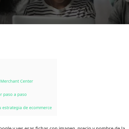
 Merchant Center
r paso a paso
u estrategia de ecommerce
ogle y ves esas fichas con imagen, precio y nombre de la