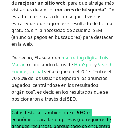
de
mejorar un sitio web
. para que atraiga más
visitantes desde los
motores de búsqueda
”. De
esta forma se trata de conseguir diversas
estrategias que logren ese resultado de forma
gratuita, sin la necesidad de acudir al SEM
(anuncios pagos en buscadores) para destacar
en la web.
De hecho, El asesor en
marketing digital
Luis
Maran
recopilando datos de
HubSpot
y
Search
Engine Journal
señaló que en el 2017, “Entre el
70-80% de los usuarios ignoran los anuncios
pagados, centrándose en los resultados
orgánicos”, es decir, en los resultados que se
posicionaron a través del
SEO
.
Cabe destacar también que el
SEO
es
económico para las empresas (no requiere de
grandes recursos), porque todo se encuentra