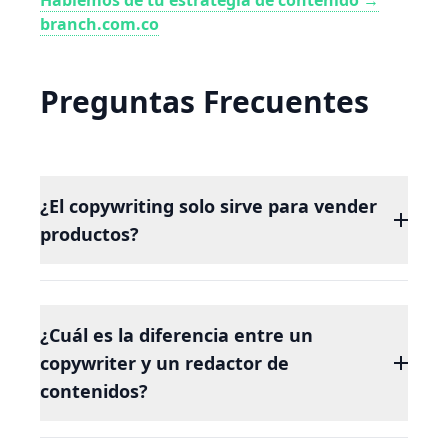
Hablemos de tu estrategia de contenido →
branch.com.co
Preguntas Frecuentes
¿El copywriting solo sirve para vender
productos?
No. Sirve para cualquier acción que quieras
provocar: suscripciones, descargas, registros,
¿Cuál es la diferencia entre un
agendamientos, clics o contactos. Todo texto
copywriter y un redactor de
con un objetivo medible detrás es copywriting.
contenidos?