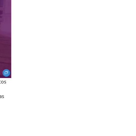
tos
as