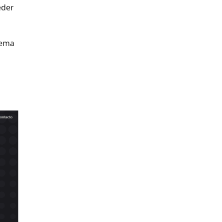
eder
tema