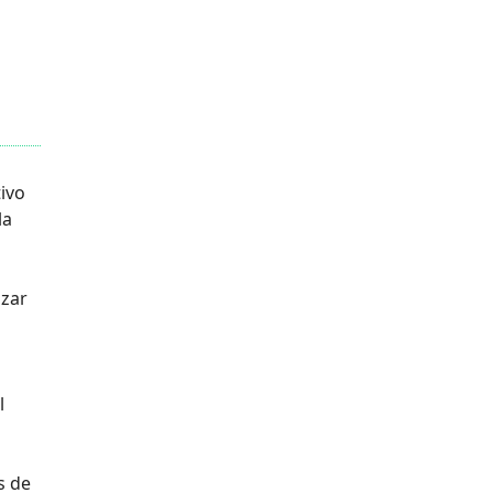
ivo
la
izar
a
l
s de