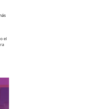
 más
o el
ara