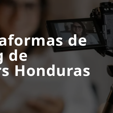
taformas de
g de
rs Honduras