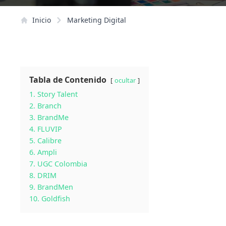
Inicio
Marketing Digital
Tabla de Contenido
ocultar
1. Story Talent
2. Branch
3. BrandMe
4. FLUVIP
5. Calibre
6. Ampli
7. UGC Colombia
8. DRIM
9. BrandMen
10. Goldfish