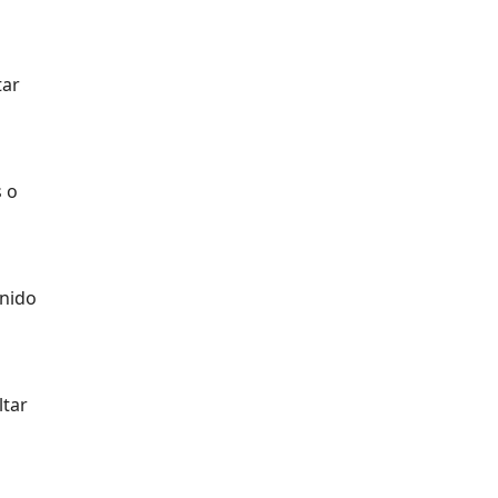
tar
s o
enido
ltar