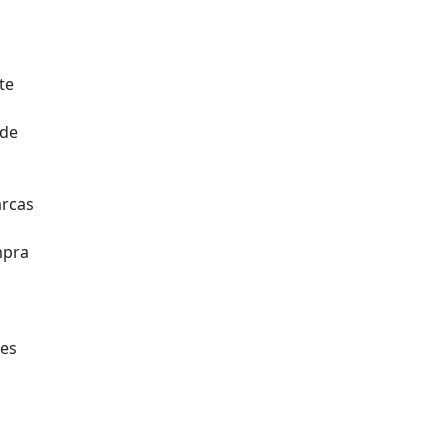
te
 de
arcas
mpra
bes