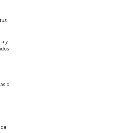
tus
ca y
ados
tas o
ida