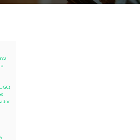
rca
do
(UGC)
es
eador
a