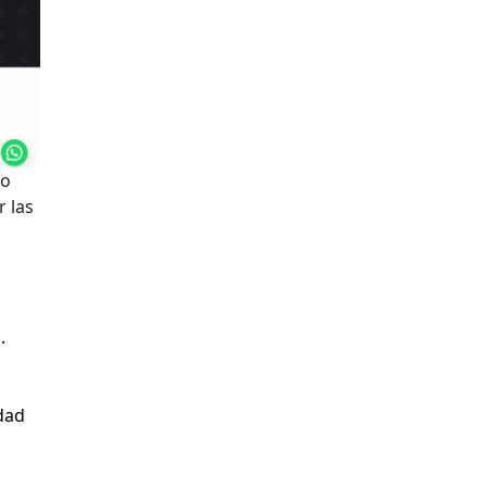
do
r las
.
dad