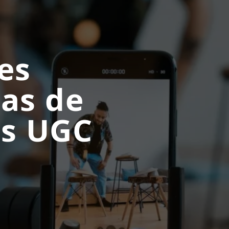
es
as de
os UGC