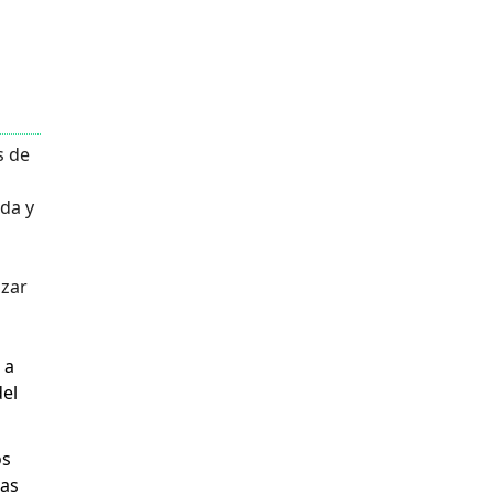
s de
eda y
izar
 a
del
os
cas