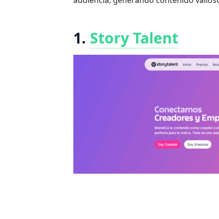
audiencia, generando contenido valios
1.
Story Talent