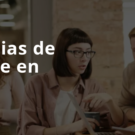
ias de
ve en
a