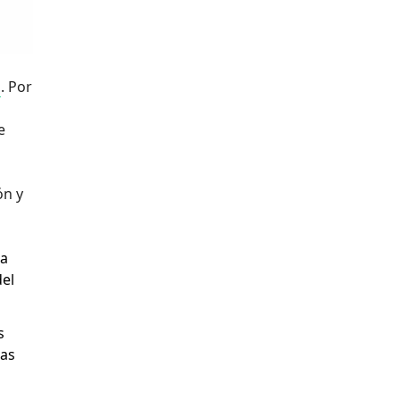
g
. Por
e
ón y
 a
del
s
cas