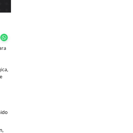
ara
ica,
de
nido
n,