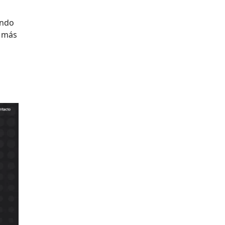
endo
s más