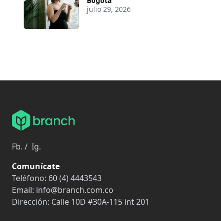
Bogotá
julio 29, 2026
Fb.
/
Ig.
Comunícate
Teléfono:
60 (4) 4443543
Email:
info@branch.com.co
Dirección:
Calle 10D #30A-115 int 201