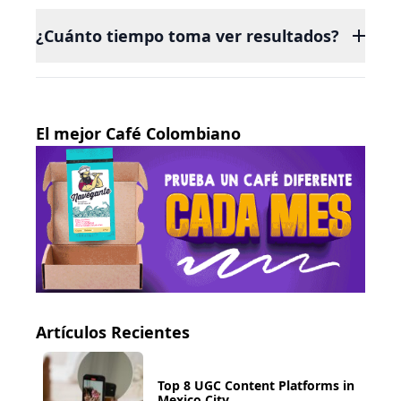
publicidad pagada en Google o Meta Ads. SEO y
¿Cuánto tiempo toma ver resultados?
email marketing se integran después.
Publicidad pagada genera resultados
inmediatos. SEO entre 3 y 6 meses. Redes
sociales construyen comunidad a mediano
El mejor Café Colombiano
plazo.
Artículos Recientes
Top 8 UGC Content Platforms in
Mexico City