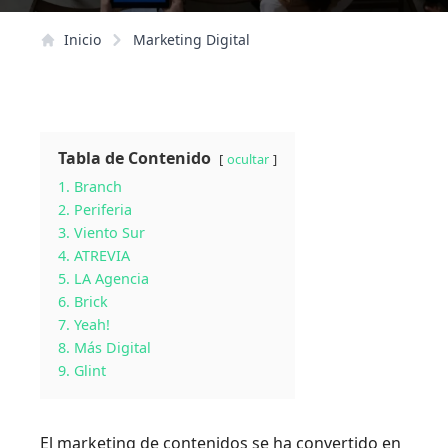
Inicio
Marketing Digital
Tabla de Contenido
ocultar
1. Branch
2. Periferia
3. Viento Sur
4. ATREVIA
5. LA Agencia
6. Brick
7. Yeah!
8. Más Digital
9. Glint
El marketing de contenidos se ha convertido en