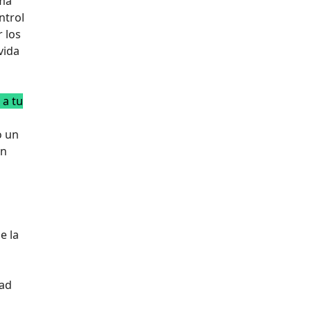
rma
ntrol
 los
vida
 a tu
o un
ón
e la
dad