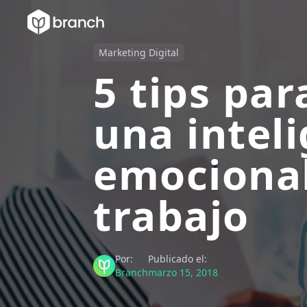
Marketing Digital
5 tips par
una intel
emocional
trabajo
Por:
Publicado el:
Branch
marzo 15, 2018