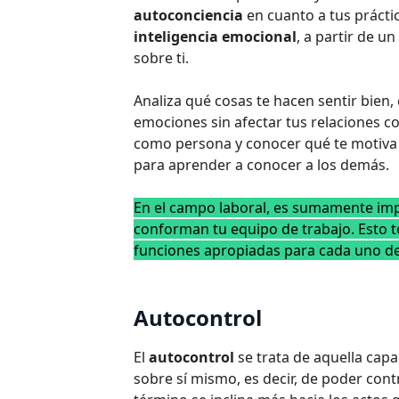
autoconciencia
en cuanto a tus prácti
inteligencia emocional
, a partir de u
sobre ti.
Analiza qué cosas te hacen sentir bien,
emociones sin afectar tus relaciones co
como persona y conocer qué te motiva y
para aprender a conocer a los demás.
En el campo laboral, es sumamente im
conforman tu equipo de trabajo. Esto t
funciones apropiadas para cada uno de 
Autocontrol
El
autocontrol
se trata de aquella cap
sobre sí mismo, es decir, de poder con