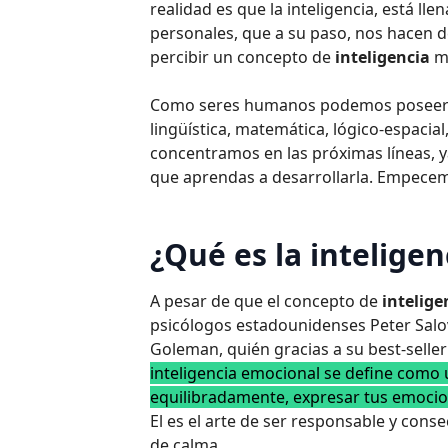
realidad es que la inteligencia, está ll
personales, que a su paso, nos hacen des
percibir un concepto de
inteligencia
má
Como seres humanos podemos poseer 
lingüística, matemática, lógico-espacial
concentramos en las próximas líneas,
que aprendas a desarrollarla. Empecem
¿Qué es la intelige
A pesar de que el concepto de
intelig
psicólogos estadounidenses Peter Salov
Goleman, quién gracias a su best-selle
inteligencia emocional se define como 
equilibradamente, expresar tus emocio
El es el arte de ser responsable y con
de calma.