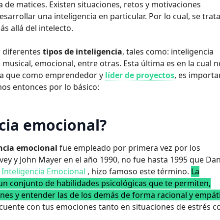
ena de matices. Existen situaciones, retos y motivaciones
arrollar una inteligencia en particular. Por lo cual, se trat
s allá del intelecto.
diferentes
tipos de inteligencia
, tales como: inteligencia
, musical, emocional, entre otras. Esta última es en la cual 
 ya que como emprendedor y
líder de proyectos
, es importa
os entonces por lo básico:
ncia emocional?
encia emocional
fue empleado por primera vez por los
ey y John Mayer en el año 1990, no fue hasta 1995 que Dan
r
Inteligencia Emocional
, hizo famoso este término.
La
un conjunto de habilidades psicológicas que te permiten,
nes y entender las de los demás de forma racional y empáti
secuente con tus emociones tanto en situaciones de estrés 