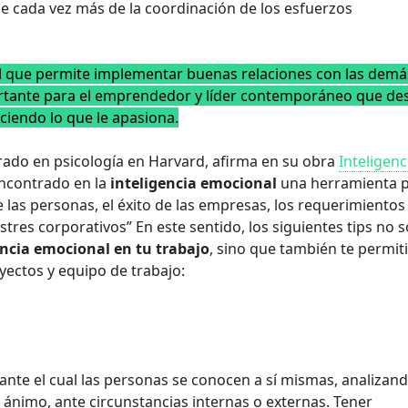
e cada vez más de la coordinación de los esfuerzos
al que permite implementar buenas relaciones con las demá
portante para el emprendedor y líder contemporáneo que de
ciendo lo que le apasiona.
ado en psicología en Harvard, afirma en su obra
Inteligenc
encontrado en la
inteligencia emocional
una herramienta 
las personas, el éxito de las empresas, los requerimientos
stres corporativos” En este sentido, los siguientes tips no s
encia emocional en tu trabajo
, sino que también te permit
yectos y equipo de trabajo:
nte el cual las personas se conocen a sí mismas, analizan
 ánimo, ante circunstancias internas o externas. Tener