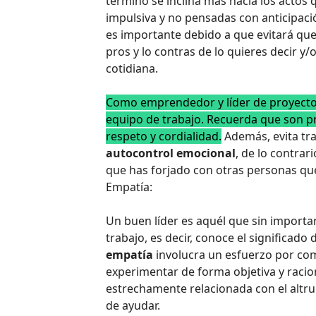
término se inclina más hacia los actos
impulsiva y no pensadas con anticipaci
es importante debido a que evitará que
pros y lo contras de lo quieres decir y/
cotidiana.
Como emprendedor y líder de proyecto, 
equipo de trabajo. Recuerda que son pr
respeto y cordialidad.
Además, evita tra
autocontrol emocional
, de lo contrar
que has forjado con otras personas que
Empatía:
Un buen líder es aquél que sin importar
trabajo, es decir, conoce el significado
empatía
involucra un esfuerzo por co
experimentar de forma objetiva y racion
estrechamente relacionada con el altru
de ayudar.