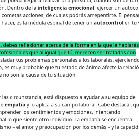
 que pueda llegar a realizar una persona, cuando son de fo
ón. Dentro de la
inteligencia emocional
, ejercer un autoco
 cometas acciones, de cuales podrás arrepentirte. El pensar
o hacer, es la médula espinal de tener un
autocontrol
en tu 
debes reflexionar acerca de la forma en la que le hablarás
ofesionales que al igual que tú, merecen ser tratados con
sladar tus problemas personales a los laborales, ejerciend
io, es muy probable que tu estado de ánimo afecte la relaci
 no son la causa de tu situación.
 las circunstancia, está dispuesto a ayudar a su equipo de
 de
empatía
y lo aplica a su campo laboral. Cabe destacar, qu
mprender los sentimientos y emociones, intentando
al lo que siente otro individuo. La empatía se encuentra
ismo – el amor y preocupación por los demás – y la capaci