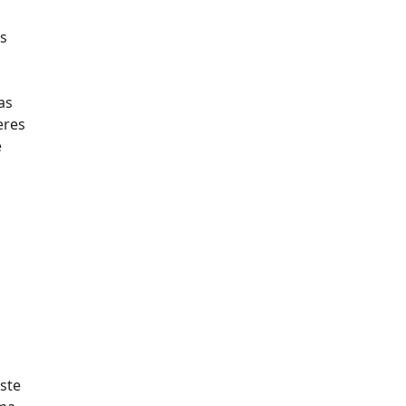
ás
as
eres
e
o
Este