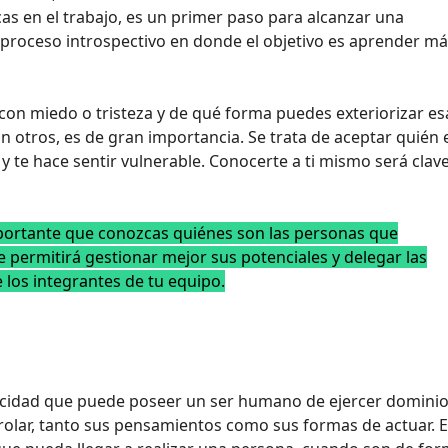
cas en el trabajo, es un primer paso para alcanzar una
n proceso introspectivo en donde el objetivo es aprender m
 con miedo o tristeza y de qué forma puedes exteriorizar es
n otros, es de gran importancia. Se trata de aceptar quién 
 te hace sentir vulnerable. Conocerte a ti mismo será clav
portante que conozcas quiénes son las personas que
e permitirá gestionar mejor sus potenciales y delegar las
los integrantes de tu equipo.
acidad que puede poseer un ser humano de ejercer domini
trolar, tanto sus pensamientos como sus formas de actuar. 