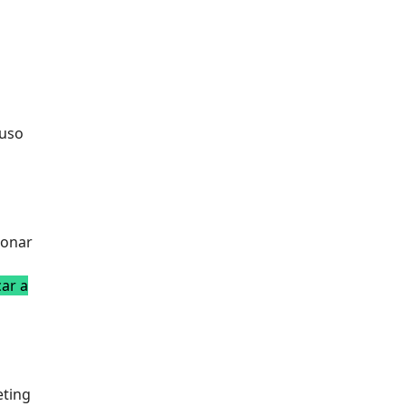
 uso
ionar
car a
eting