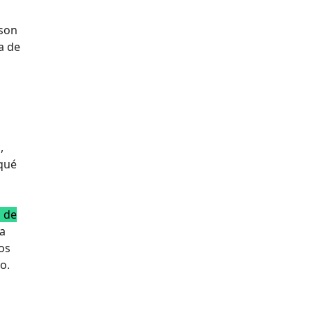
 son
a de
,
 qué
s de
la
os
o.