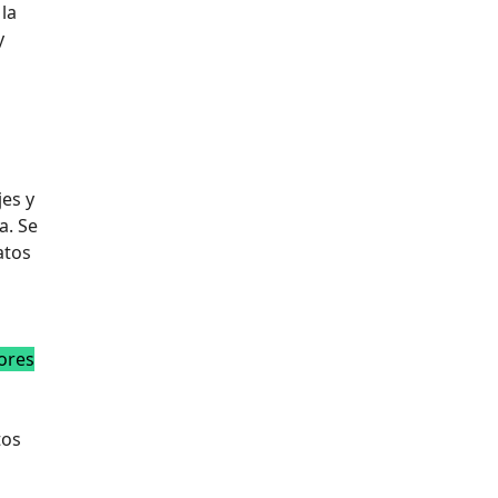
la
y
jes y
a. Se
atos
dores
tos